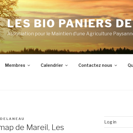
LES BIO PANIERS D
Association pour le Maintien d'une Agriculture Paysan
Membres
Calendrier
Contactez nous
Qu
 DELANEAU
Log in
map de Mareil, Les