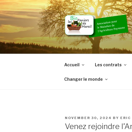
Skip
to
content
Accueil
Les contrats
Changer le monde
POSTED
NOVEMBER 30, 2024
BY
ERIC
ON
Venez rejoindre l’A