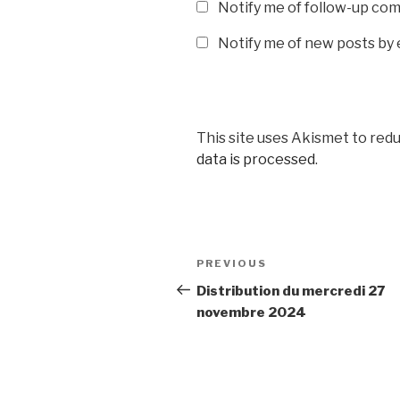
Notify me of follow-up co
Notify me of new posts by 
This site uses Akismet to red
data is processed
.
Post
Previous
PREVIOUS
navigation
Post
Distribution du mercredi 27
novembre 2024