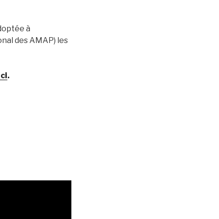
adoptée à
onal des AMAP) les
ici
.