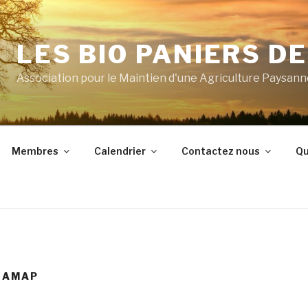
LES BIO PANIERS D
Association pour le Maintien d'une Agriculture Paysan
Membres
Calendrier
Contactez nous
Qu
S AMAP