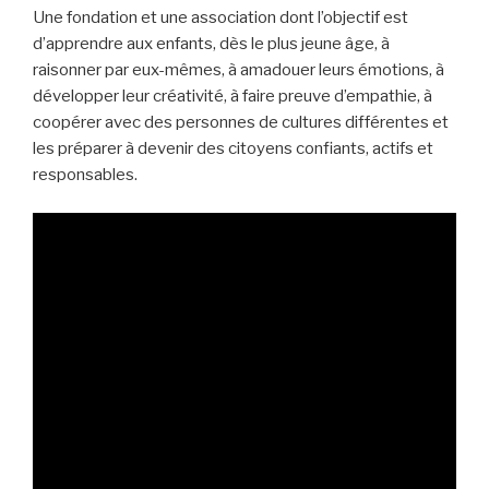
Une fondation et une association dont l’objectif est
d’a
pprendre aux enfants, dès le plus jeune âge,
à
raisonner par eux-mêmes
, à amadouer leurs émotions, à
développer leur créativité, à faire preuve d’empathie,
à
coopérer
avec des personnes de cultures différentes et
les préparer à devenir
des citoyens confiants, actifs et
responsables.