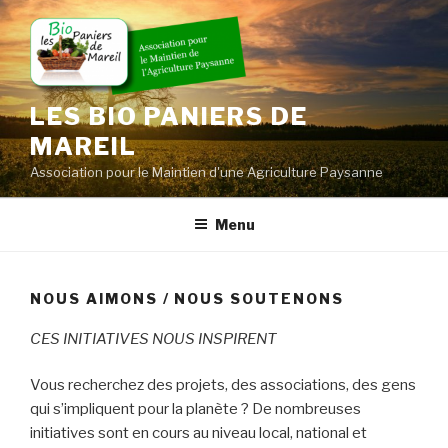
Skip
to
content
LES BIO PANIERS DE
MAREIL
Association pour le Maintien d'une Agriculture Paysanne
Menu
NOUS AIMONS / NOUS SOUTENONS
CES INITIATIVES NOUS INSPIRENT
Vous recherchez des projets, des associations, des gens
qui s’impliquent pour la planète ? De nombreuses
initiatives sont en cours au niveau local, national et