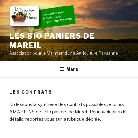
Skip
to
content
LES BIO PANIERS DE
MAREIL
Association pour le Maintien d'une Agriculture Paysanne
Menu
LES CONTRATS
Ci dessous la synthèse des contrats possibles pour les
AMAPIENS des bio paniers de Mareil. Pour avoir plus de
détails, reportez vous sur la rubrique dédiée.