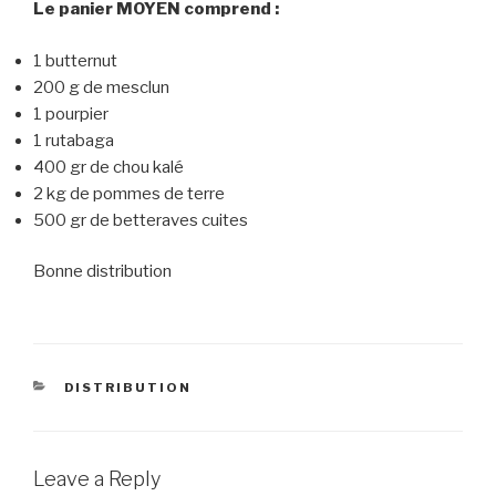
Le panier MOYEN comprend :
1 butternut
200 g de mesclun
1 pourpier
1 rutabaga
400 gr de chou kalé
2 kg de pommes de terre
500 gr de betteraves cuites
Bonne distribution
CATEGORIES
DISTRIBUTION
Leave a Reply