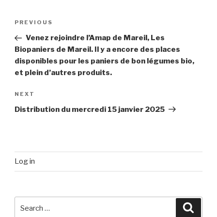
Post
Previous
PREVIOUS
navigation
Post
Venez rejoindre l’Amap de Mareil, Les
Biopaniers de Mareil. Il y a encore des places
disponibles pour les paniers de bon légumes bio,
et plein d’autres produits.
Next
NEXT
Post
Distribution du mercredi 15 janvier 2025
Log in
Search
Searc
for: