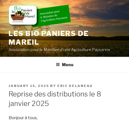
Skip
to
content
LES BIO PANIERS DE
MAREIL
Association pour le Maintien d'une Agriculture Paysanne
Menu
POSTED
JANUARY 15, 2025
BY
ERIC DELANEAU
ON
Reprise des distributions le 8
janvier 2025
Bonjour à tous,