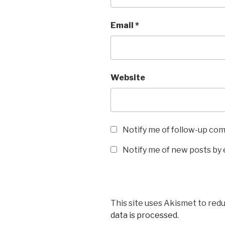
Email
*
Website
Notify me of follow-up co
Notify me of new posts by 
This site uses Akismet to red
data is processed
.