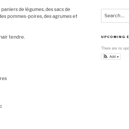
es paniers de légumes, des sacs de
Search
 des pommes-poires, des agrumes et
for:
air tendre.
UPCOMING 
There are no up
Add
res
: