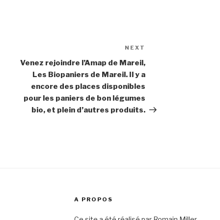
NEXT
Next
Post
Venez rejoindre l’Amap de Mareil,
Les Biopaniers de Mareil. Il y a
encore des places disponibles
pour les paniers de bon légumes
bio, et plein d’autres produits.
A PROPOS
Ce site a été réalisé par Romain Miller