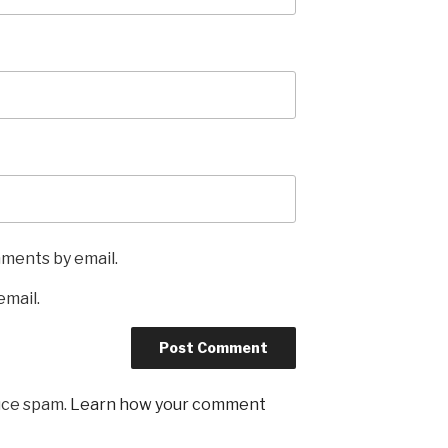
mments by email.
email.
uce spam.
Learn how your comment