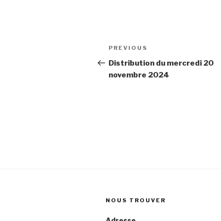
Post
Previous
PREVIOUS
navigation
Post
Distribution du mercredi 20
novembre 2024
NOUS TROUVER
Adresse