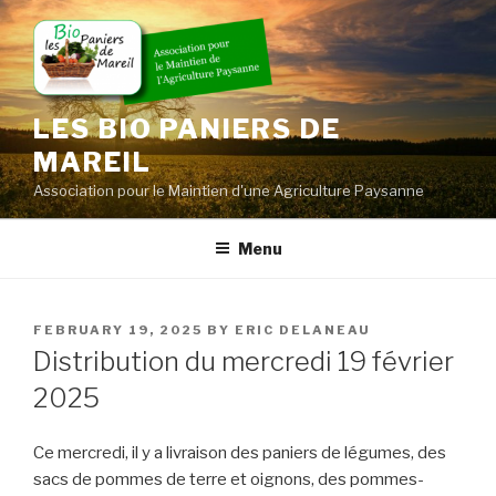
Skip
to
content
LES BIO PANIERS DE
MAREIL
Association pour le Maintien d'une Agriculture Paysanne
Menu
POSTED
FEBRUARY 19, 2025
BY
ERIC DELANEAU
ON
Distribution du mercredi 19 février
2025
Ce mercredi, il y a livraison des paniers de légumes, des
sacs de pommes de terre et oignons, des pommes-