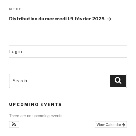
Next
NEXT
Post
Distribution du mercredi 19 février 2025
Log in
Search
Searc
for:
UPCOMING EVENTS
There are no upcoming events.
View Calendar