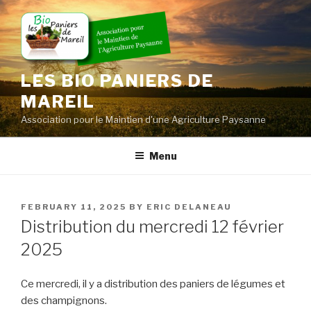
Skip
to
content
LES BIO PANIERS DE
MAREIL
Association pour le Maintien d'une Agriculture Paysanne
Menu
POSTED
FEBRUARY 11, 2025
BY
ERIC DELANEAU
ON
Distribution du mercredi 12 février
2025
Ce mercredi, il y a distribution des paniers de légumes et
des champignons.