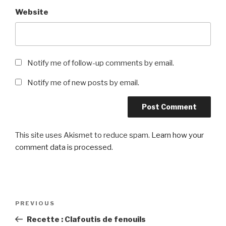
Website
Notify me of follow-up comments by email.
Notify me of new posts by email.
This site uses Akismet to reduce spam.
Learn how your
comment data is processed
.
Post
Previous
PREVIOUS
navigation
Post
Recette : Clafoutis de fenouils