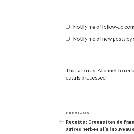
Notify me of follow-up co
Notify me of new posts by 
This site uses Akismet to red
data is processed
.
Post
Previous
PREVIOUS
navigation
Post
Recette : Croquettes de fane
autres herbes à l’ail nouveau 