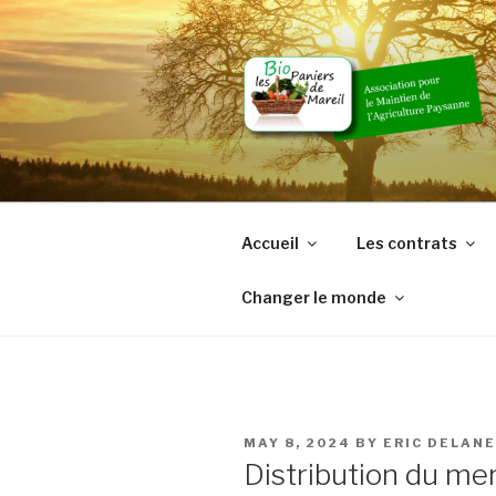
Skip
to
content
Accueil
Les contrats
Changer le monde
POSTED
MAY 8, 2024
BY
ERIC DELAN
ON
Distribution du me