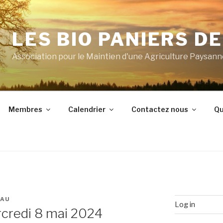
LES BIO PANIERS D
Association pour le Maintien d'une Agriculture Paysan
Membres
Calendrier
Contactez nous
Qu
EAU
Log in
rcredi 8 mai 2024