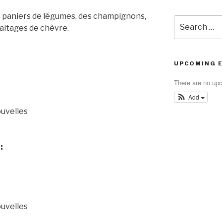
des paniers de légumes, des champignons,
Search
laitages de chèvre.
for:
UPCOMING 
There are no up
Add
uvelles
:
uvelles