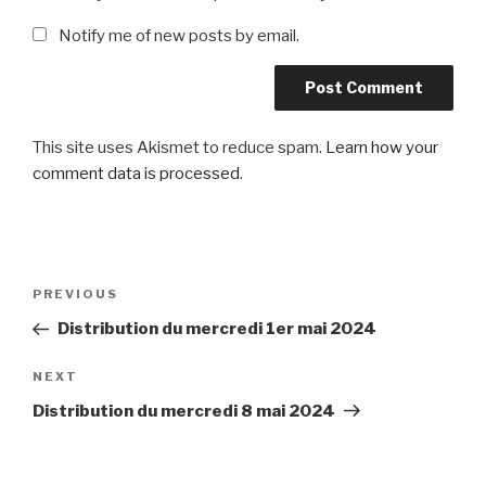
Notify me of new posts by email.
This site uses Akismet to reduce spam.
Learn how your
comment data is processed
.
Post
Previous
PREVIOUS
navigation
Post
Distribution du mercredi 1er mai 2024
Next
NEXT
Post
Distribution du mercredi 8 mai 2024