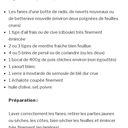
Les fanes d’une botte de radis, de navets nouveaux ou
de betterave nouvelle (environ deux poignées de feuilles
crues)
1 tige d’ail frais ou de cive (ciboule) très finement
émincée
2 ou 3 tiges de menthe fraîche bien feuillue
4 ou 5 brins de persil ou de coriandre (ou les deux)
1 bocal de 400g de pois chiches environ (non égouttés)
1 yaourt blanc
1 verre à moutarde de semoule de blé dur crue
1 échalote coupée finement
huile d’olive, sel, poivre
Préparation :
Laver correctement les fanes, retirer les parties jaunes
ou sèches, les côtes, bien sécher les feuilles et émincer
très finement (en lanières).