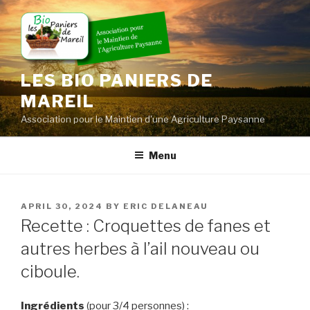
Skip
to
content
LES BIO PANIERS DE
MAREIL
Association pour le Maintien d'une Agriculture Paysanne
Menu
POSTED
APRIL 30, 2024
BY
ERIC DELANEAU
ON
Recette : Croquettes de fanes et
autres herbes à l’ail nouveau ou
ciboule.
Ingrédients
(pour 3/4 personnes) :