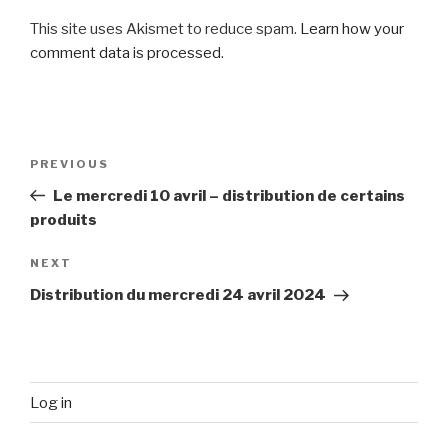
This site uses Akismet to reduce spam.
Learn how your
comment data is processed
.
Post
Previous
PREVIOUS
navigation
Post
Le mercredi 10 avril – distribution de certains
produits
Next
NEXT
Post
Distribution du mercredi 24 avril 2024
Log in