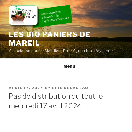
Skip
to
content
LES BIO PANIERS DE
MAREIL
Association pour le Maintien d'une Agriculture Paysanne
Menu
POSTED
APRIL 17, 2024
BY
ERIC DELANEAU
ON
Pas de distribution du tout le
mercredi 17 avril 2024