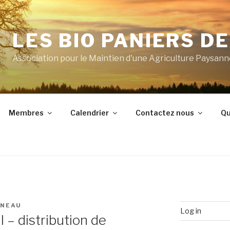
LES BIO PANIERS D
Association pour le Maintien d'une Agriculture Paysan
Membres
Calendrier
Contactez nous
Qu
ANEAU
Log in
l – distribution de