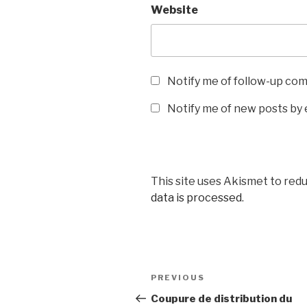
Website
Notify me of follow-up co
Notify me of new posts by 
This site uses Akismet to red
data is processed
.
Post
Previous
PREVIOUS
navigation
Post
Coupure de distribution du