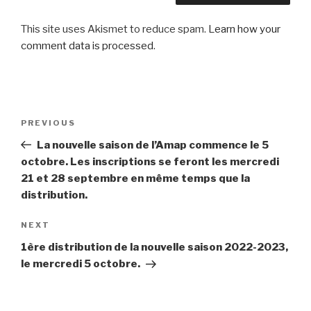
This site uses Akismet to reduce spam.
Learn how your
comment data is processed
.
Post
Previous
PREVIOUS
navigation
Post
La nouvelle saison de l’Amap commence le 5
octobre. Les inscriptions se feront les mercredi
21 et 28 septembre en même temps que la
distribution.
Next
NEXT
Post
1ère distribution de la nouvelle saison 2022-2023,
le mercredi 5 octobre.