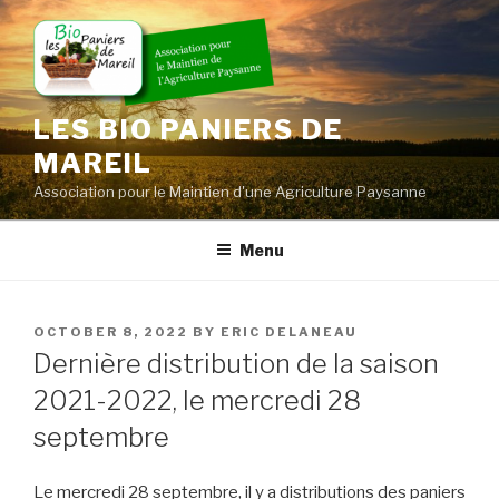
Skip
to
content
LES BIO PANIERS DE
MAREIL
Association pour le Maintien d'une Agriculture Paysanne
Menu
POSTED
OCTOBER 8, 2022
BY
ERIC DELANEAU
ON
Dernière distribution de la saison
2021-2022, le mercredi 28
septembre
Le mercredi 28 septembre, il y a distributions des paniers