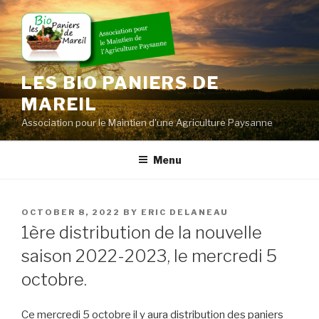
Skip
to
content
LES BIO PANIERS DE
MAREIL
Association pour le Maintien d'une Agriculture Paysanne
Menu
POSTED
OCTOBER 8, 2022
BY
ERIC DELANEAU
ON
1ère distribution de la nouvelle
saison 2022-2023, le mercredi 5
octobre.
Ce mercredi 5 octobre il y aura distribution des paniers