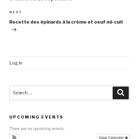
Next
NEXT
Post
Recette des épinards à la crème et oeuf mi-cuit
Log in
Search
Searc
for:
UPCOMING EVENTS
There are no upcoming events.
View Calendar