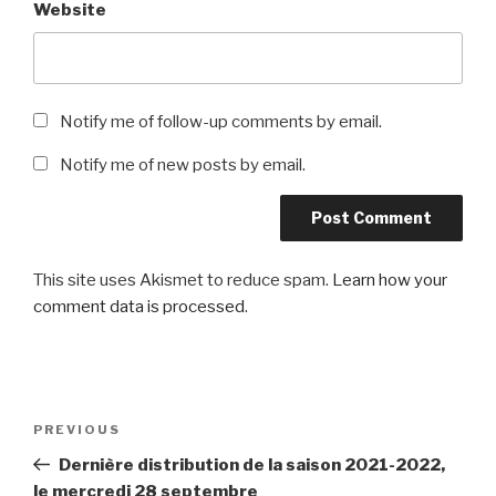
Website
Notify me of follow-up comments by email.
Notify me of new posts by email.
This site uses Akismet to reduce spam.
Learn how your
comment data is processed
.
Post
Previous
PREVIOUS
navigation
Post
Dernière distribution de la saison 2021-2022,
le mercredi 28 septembre