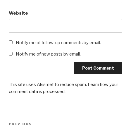
Website
Notify me of follow-up comments by email.
Notify me of new posts by email.
This site uses Akismet to reduce spam.
Learn how your
comment data is processed
.
Post
Previous
PREVIOUS
navigation