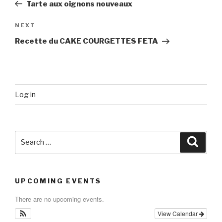
Post
Tarte aux oignons nouveaux
Next
NEXT
Post
Recette du CAKE COURGETTES FETA
Log in
Search
Searc
for:
UPCOMING EVENTS
There are no upcoming events.
View Calendar