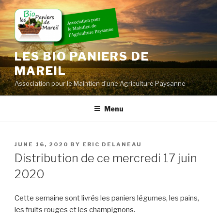
Skip
to
content
LES BIO PANIERS DE
MAREIL
Association pour le Maintien d'une Agriculture Paysanne
Menu
POSTED
JUNE 16, 2020
BY
ERIC DELANEAU
ON
Distribution de ce mercredi 17 juin
2020
Cette semaine sont livrés les paniers légumes, les pains,
les fruits rouges et les champignons.