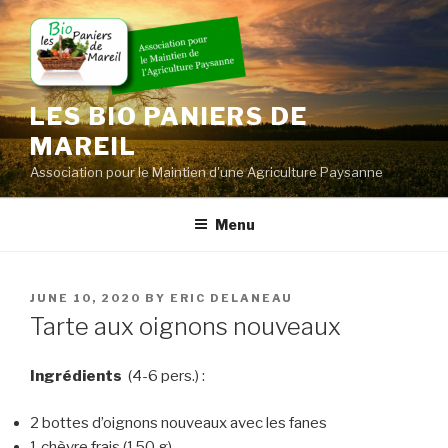
Skip
to
content
LES BIO PANIERS DE
MAREIL
Association pour le Maintien d'une Agriculture Paysanne
Menu
POSTED
JUNE 10, 2020
BY
ERIC DELANEAU
ON
Tarte aux oignons nouveaux
Ingrédients
(4-6 pers.) :
2 bottes d’oignons nouveaux avec les fanes
1 chèvre frais (150 g)