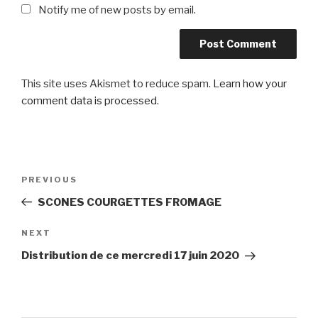
Notify me of new posts by email.
This site uses Akismet to reduce spam.
Learn how your
comment data is processed
.
Post
Previous
PREVIOUS
navigation
Post
SCONES COURGETTES FROMAGE
Next
NEXT
Post
Distribution de ce mercredi 17 juin 2020