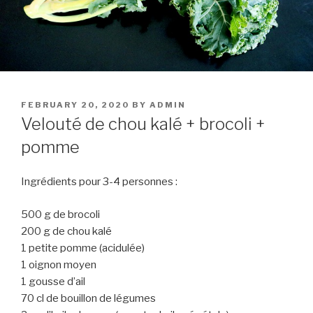
POSTED
FEBRUARY 20, 2020
BY
ADMIN
ON
Velouté de chou kalé + brocoli +
pomme
Ingrédients pour 3-4 personnes :
500 g de brocoli
200 g de chou kalé
1 petite pomme (acidulée)
1 oignon moyen
1 gousse d’ail
70 cl de bouillon de légumes