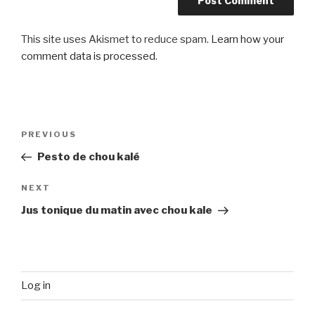
This site uses Akismet to reduce spam.
Learn how your
comment data is processed
.
Post
Previous
PREVIOUS
navigation
Post
Pesto de chou kalé
Next
NEXT
Post
Jus tonique du matin avec chou kale
Log in