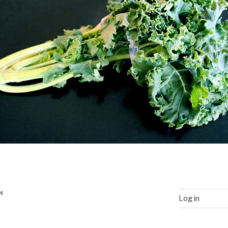
N
Log in