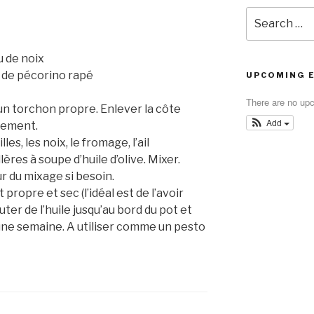
Search
for:
u de noix
u de pécorino rapé
UPCOMING 
There are no up
un torchon propre. Enlever la côte
Add
rement.
es, les noix, le fromage, l’ail
res à soupe d’huile d’olive. Mixer.
ur du mixage si besoin.
ropre et sec (l’idéal est de l’avoir
outer de l’huile jusqu’au bord du pot et
une semaine. A utiliser comme un pesto