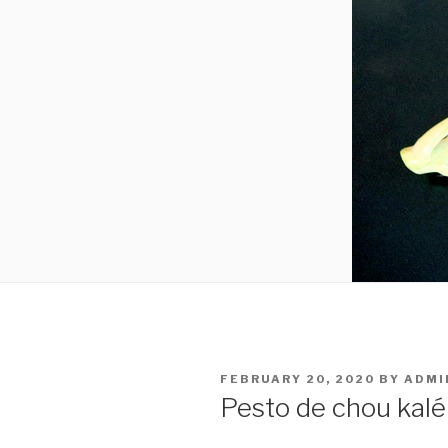
POSTED
FEBRUARY 20, 2020
BY
ADMI
ON
Pesto de chou kalé