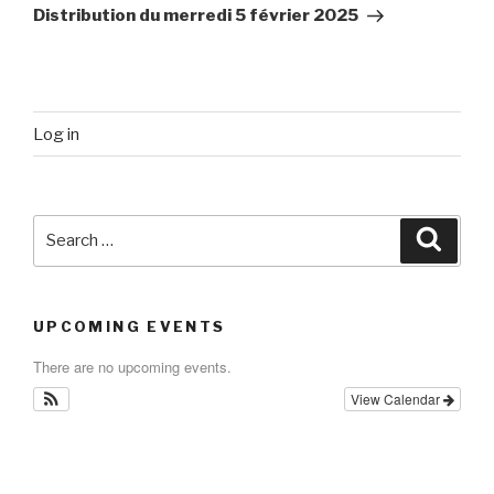
Post
Distribution du merredi 5 février 2025
Log in
Search
Searc
for:
UPCOMING EVENTS
There are no upcoming events.
View Calendar