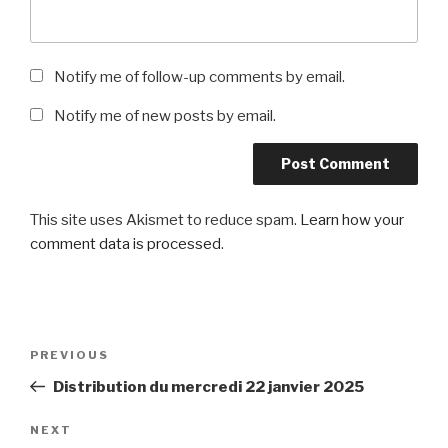
Notify me of follow-up comments by email.
Notify me of new posts by email.
This site uses Akismet to reduce spam.
Learn how your
comment data is processed
.
Post
Previous
PREVIOUS
navigation
Post
Distribution du mercredi 22 janvier 2025
Next
NEXT