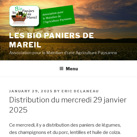
Skip
to
content
LES BIO PANIERS DE
MAREIL
Association pour le Maintien d'une Agriculture Paysanne
Menu
POSTED
JANUARY 29, 2025
BY
ERIC DELANEAU
ON
Distribution du mercredi 29 janvier
2025
Ce mercredi, il y a distribution des paniers de légumes,
des champignons et du porc, lentilles et huile de colza.