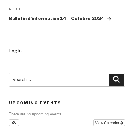
Next
NEXT
Post
Bulletin d’information 14 – Octobre 2024
Log in
Search
Searc
for:
UPCOMING EVENTS
There are no upcoming events.
View Calendar