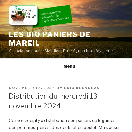
Skip
to
content
LES BIO PANIERS DE
MAREIL
Association pour le Maintien d'une Agriculture Paysanne
Menu
POSTED
NOVEMBER 17, 2024
BY
ERIC DELANEAU
ON
Distribution du mercredi 13
novembre 2024
Ce mercredi, il y a distribution des paniers de légumes,
des pommes-poires, des oeufs et du poulet. Mais aussi