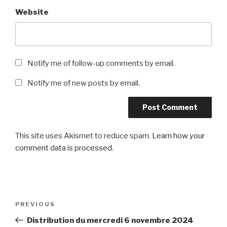
Website
Notify me of follow-up comments by email.
Notify me of new posts by email.
This site uses Akismet to reduce spam.
Learn how your
comment data is processed
.
Post
Previous
PREVIOUS
navigation
Post
Distribution du mercredi 6 novembre 2024