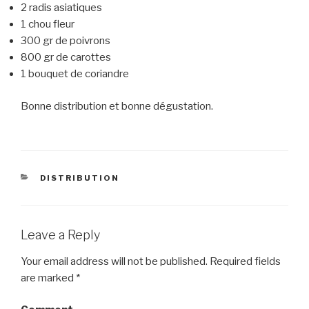
2 radis asiatiques
1 chou fleur
300 gr de poivrons
800 gr de carottes
1 bouquet de coriandre
Bonne distribution et bonne dégustation.
CATEGORIES
DISTRIBUTION
Leave a Reply
Your email address will not be published.
Required fields
are marked
*