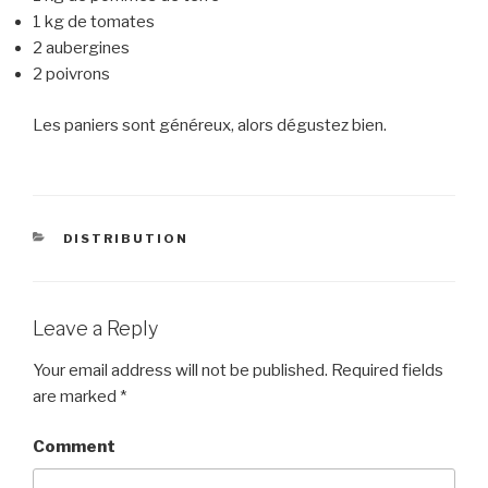
1 kg de tomates
2 aubergines
2 poivrons
Les paniers sont généreux, alors dégustez bien.
CATEGORIES
DISTRIBUTION
Leave a Reply
Your email address will not be published.
Required fields
are marked
*
Comment