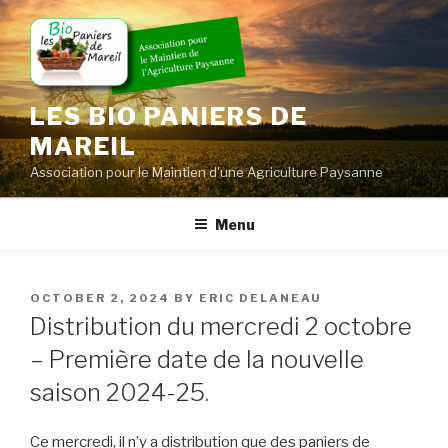
Skip
to
content
LES BIO PANIERS DE
MAREIL
Association pour le Maintien d'une Agriculture Paysanne
Menu
POSTED
OCTOBER 2, 2024
BY
ERIC DELANEAU
ON
Distribution du mercredi 2 octobre
– Première date de la nouvelle
saison 2024-25.
Ce mercredi, il n’y a distribution que des paniers de