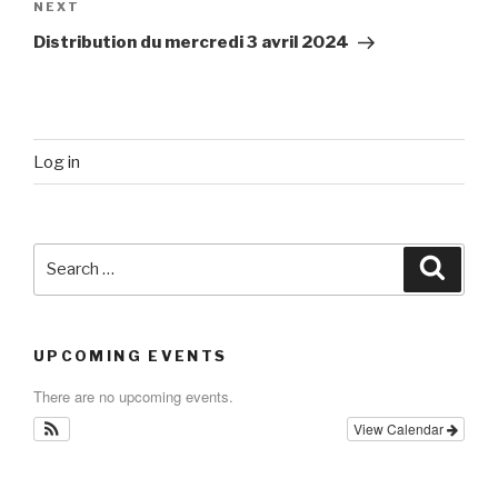
Next
NEXT
Post
Distribution du mercredi 3 avril 2024
Log in
Search
Searc
for:
UPCOMING EVENTS
There are no upcoming events.
View Calendar