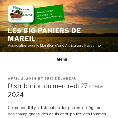
Skip
to
content
LES BIO PANIERS DE
MAREIL
Association pour le Maintien d'une Agriculture Paysanne
Menu
POSTED
APRIL 2, 2024
BY
ERIC DELANEAU
ON
Distribution du mercredi 27 mars
2024
Ce mercredi, il y a distribution des paniers de légumes,
des champignons, des oeufs et du poulet, des tommes