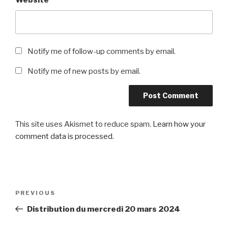
Website
Notify me of follow-up comments by email.
Notify me of new posts by email.
This site uses Akismet to reduce spam.
Learn how your
comment data is processed
.
Post
Previous
PREVIOUS
navigation
Post
Distribution du mercredi 20 mars 2024