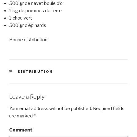
500 gr de navet boule d’or
1 kg de pommes de terre
1 chou vert
500 gr d’épinards
Bonne distribution.
CATEGORIES
DISTRIBUTION
Leave a Reply
Your email address will not be published.
Required fields
are marked
*
Comment