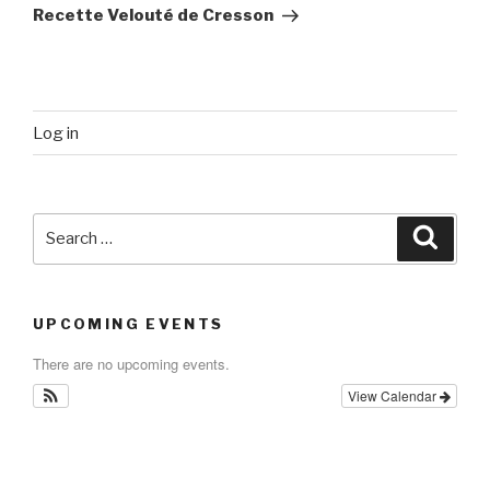
Post
Recette Velouté de Cresson
Log in
Search
Searc
for:
UPCOMING EVENTS
There are no upcoming events.
View Calendar