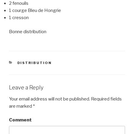
2 fenouils
1 courge Bleu de Hongrie
1 cresson
Bonne distribution
CATEGORIES
DISTRIBUTION
Leave a Reply
Your email address will not be published.
Required fields
are marked
*
Comment