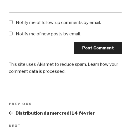
Notify me of follow-up comments by email.
Notify me of new posts by email.
This site uses Akismet to reduce spam.
Learn how your
comment data is processed
.
Post
Previous
PREVIOUS
navigation
Post
Distribution du mercredi 14 février
Next
NEXT