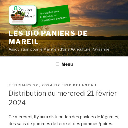
Skip
to
content
LES BIO PANIERS DE
MAREIL
Association pour le Maintien d'une Agriculture Paysanne
Menu
POSTED
FEBRUARY 20, 2024
BY
ERIC DELANEAU
ON
Distribution du mercredi 21 février
2024
Ce mercredi, il y aura distribution des paniers de légumes,
des sacs de pommes de terre et des pommes/poires.