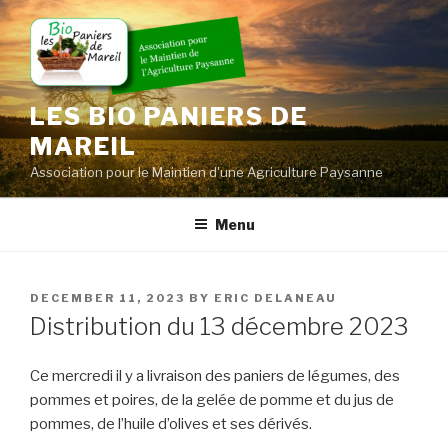
Skip
to
content
LES BIO PANIERS DE
MAREIL
Association pour le Maintien d'une Agriculture Paysanne
Menu
POSTED
DECEMBER 11, 2023
BY
ERIC DELANEAU
ON
Distribution du 13 décembre 2023
Ce mercredi il y a livraison des paniers de légumes, des
pommes et poires, de la gelée de pomme et du jus de
pommes, de l’huile d’olives et ses dérivés.