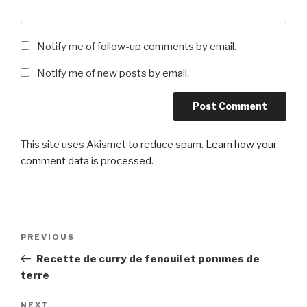
Notify me of follow-up comments by email.
Notify me of new posts by email.
This site uses Akismet to reduce spam.
Learn how your
comment data is processed
.
Post
Previous
PREVIOUS
navigation
Post
Recette de curry de fenouil et pommes de
terre
Next
NEXT