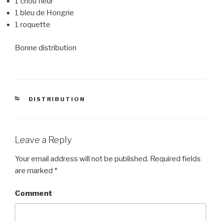
1 chou fleur
1 bleu de Hongrie
1 roquette
Bonne distribution
CATEGORIES
DISTRIBUTION
Leave a Reply
Your email address will not be published.
Required fields
are marked
*
Comment