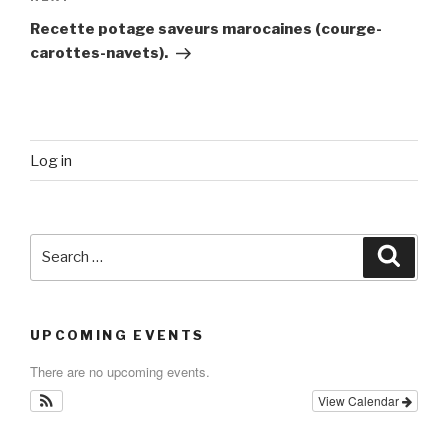
Post
Recette potage saveurs marocaines (courge-
carottes-navets).
Log in
Search
Searc
for:
UPCOMING EVENTS
There are no upcoming events.
View Calendar