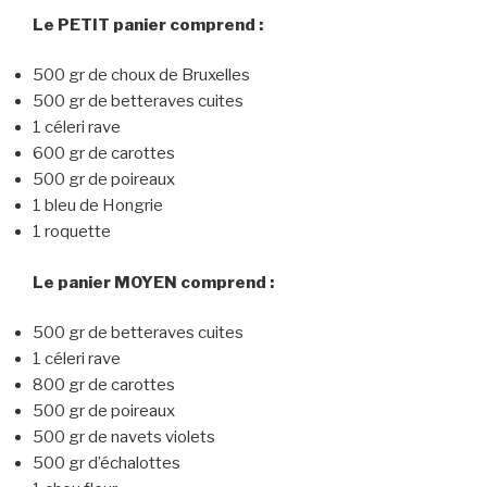
Le PETIT panier comprend :
500 gr de choux de Bruxelles
500 gr de betteraves cuites
1 céleri rave
600 gr de carottes
500 gr de poireaux
1 bleu de Hongrie
1 roquette
Le panier MOYEN comprend :
500 gr de betteraves cuites
1 céleri rave
800 gr de carottes
500 gr de poireaux
500 gr de navets violets
500 gr d’échalottes