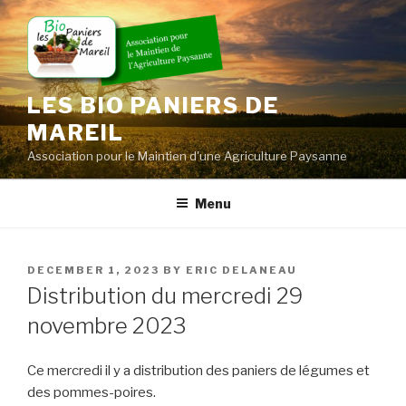
Skip
to
content
LES BIO PANIERS DE
MAREIL
Association pour le Maintien d'une Agriculture Paysanne
Menu
POSTED
DECEMBER 1, 2023
BY
ERIC DELANEAU
ON
Distribution du mercredi 29
novembre 2023
Ce mercredi il y a distribution des paniers de légumes et
des pommes-poires.