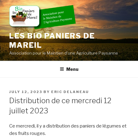
Skip
to
content
LES BIO PANIERS DE
MAREIL
Association pour le Maintien d'une Agriculture Paysanne
Menu
POSTED
JULY 12, 2023
BY
ERIC DELANEAU
ON
Distribution de ce mercredi 12
juillet 2023
Ce mercredi, il y a distribution des paniers de légumes et
des fruits rouges.