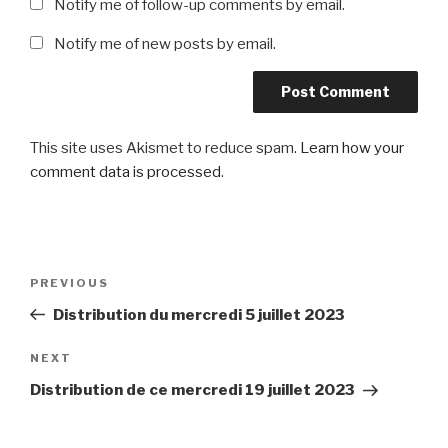
Notify me of follow-up comments by email.
Notify me of new posts by email.
This site uses Akismet to reduce spam.
Learn how your
comment data is processed
.
Post
Previous
PREVIOUS
navigation
Post
Distribution du mercredi 5 juillet 2023
Next
NEXT
Post
Distribution de ce mercredi 19 juillet 2023