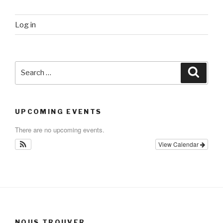
Log in
Search
Searc
for:
UPCOMING EVENTS
There are no upcoming events.
View Calendar
NOUS TROUVER