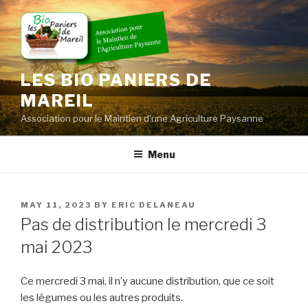
Skip
to
content
LES BIO PANIERS DE
MAREIL
Association pour le Maintien d'une Agriculture Paysanne
Menu
POSTED
MAY 11, 2023
BY
ERIC DELANEAU
ON
Pas de distribution le mercredi 3
mai 2023
Ce mercredi 3 mai, il n’y aucune distribution, que ce soit
les légumes ou les autres produits.