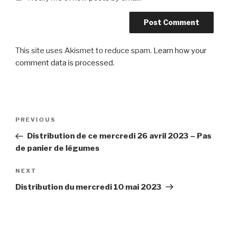
This site uses Akismet to reduce spam.
Learn how your
comment data is processed
.
Post
Previous
PREVIOUS
navigation
Post
Distribution de ce mercredi 26 avril 2023 – Pas
de panier de légumes
Next
NEXT
Post
Distribution du mercredi 10 mai 2023