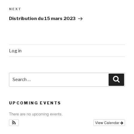
Next
NEXT
Post
Distribution du 15 mars 2023
Log in
Search
Searc
for:
UPCOMING EVENTS
There are no upcoming events.
View Calendar