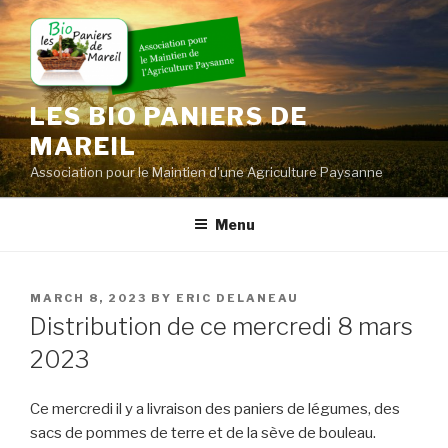
Skip
to
content
LES BIO PANIERS DE
MAREIL
Association pour le Maintien d'une Agriculture Paysanne
Menu
POSTED
MARCH 8, 2023
BY
ERIC DELANEAU
ON
Distribution de ce mercredi 8 mars
2023
Ce mercredi il y a livraison des paniers de légumes, des
sacs de pommes de terre et de la sève de bouleau.