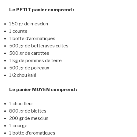
Le PETIT panier comprend :
150 gr de mesclun
1 courge
1 botte d’aromatiques
500 gr de betteraves cuites
500 gr de carottes
1 kg de pommes de terre
500 gr de poireaux
1/2 chou kalé
Le panier MOYEN comprend :
1 chou fleur
800 gr de blettes
200 gr de mesclun
1 courge
1 botte d’aromatiques