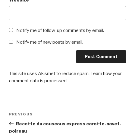
Website
Notify me of follow-up comments by email.
Notify me of new posts by email.
This site uses Akismet to reduce spam.
Learn how your
comment data is processed
.
Post
Previous
PREVIOUS
navigation
Post
Recette du couscous express carotte-navet-
poireau