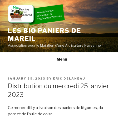
Skip
to
content
LES BIO PANIERS DE
MAREIL
Association pour le Maintien d'une Agriculture Paysanne
Menu
POSTED
JANUARY 29, 2023
BY
ERIC DELANEAU
ON
Distribution du mercredi 25 janvier
2023
Ce mercredi il y a livraison des paniers de légumes, du
porc et de l’huile de colza