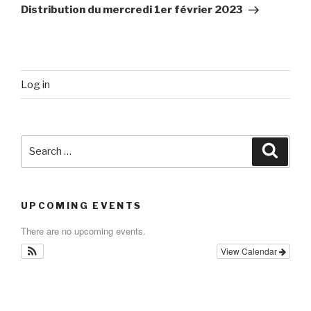
Post
Distribution du mercredi 1er février 2023
Log in
Search
Searc
for:
UPCOMING EVENTS
There are no upcoming events.
View Calendar