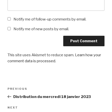
Notify me of follow-up comments by email.
Notify me of new posts by email.
This site uses Akismet to reduce spam.
Learn how your
comment data is processed
.
Post
Previous
PREVIOUS
navigation
Post
Distribution du mercredi 18 janvier 2023
Next
NEXT