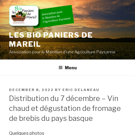
Skip
to
content
LES BIO PANIERS DE
MAREIL
Association pour le Maintien d'une Agriculture Paysanne
Menu
POSTED
DECEMBER 8, 2022
BY
ERIC DELANEAU
ON
Distribution du 7 décembre – Vin
chaud et dégustation de fromage
de brebis du pays basque
Quelques photos