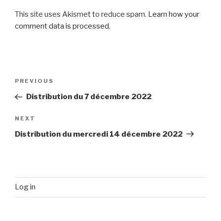
This site uses Akismet to reduce spam.
Learn how your
comment data is processed
.
Post
Previous
PREVIOUS
navigation
Post
Distribution du 7 décembre 2022
Next
NEXT
Post
Distribution du mercredi 14 décembre 2022
Log in