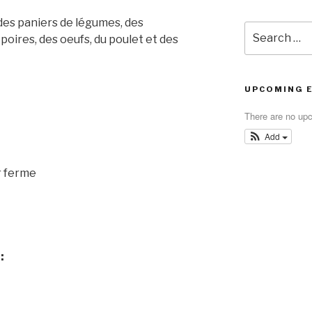
n des paniers de légumes, des
Search
ires, des oeufs, du poulet et des
for:
UPCOMING 
There are no up
Add
r ferme
: