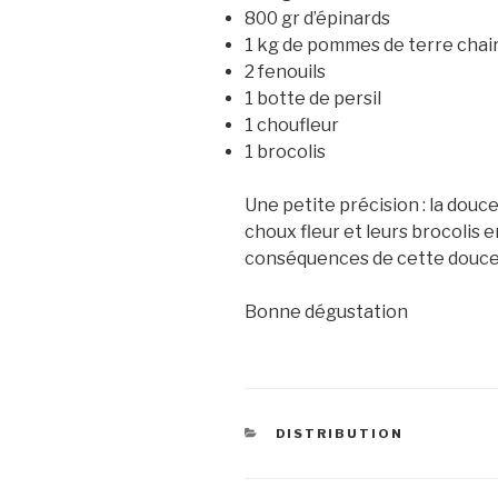
800 gr d’épinards
1 kg de pommes de terre chai
2 fenouils
1 botte de persil
1 choufleur
1 brocolis
Une petite précision : la douc
choux fleur et leurs brocolis 
conséquences de cette douceur
Bonne dégustation
CATEGORIES
DISTRIBUTION