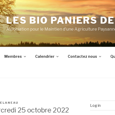
LES BIO PANIERS D
Association pour le Maintien d'une Agriculture Paysan
Membres
Calendrier
Contactez nous
Qu
DELANEAU
Log in
rcredi 25 octobre 2022