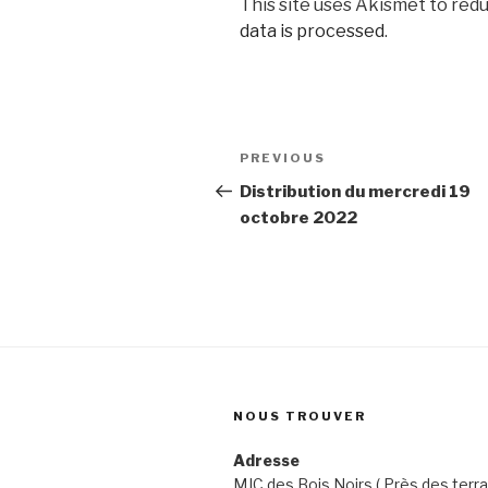
This site uses Akismet to red
data is processed
.
Post
Previous
PREVIOUS
navigation
Post
Distribution du mercredi 19
octobre 2022
NOUS TROUVER
Adresse
MJC des Bois Noirs ( Près des terra