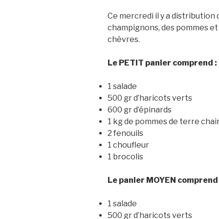
Ce mercredi il y a distributio
champignons, des pommes et po
chèvres.
Le PETIT panier comprend :
1 salade
500 gr d’haricots verts
600 gr d’épinards
1 kg de pommes de terre chai
2 fenouils
1 choufleur
1 brocolis
Le panier MOYEN comprend 
1 salade
500 gr d’haricots verts