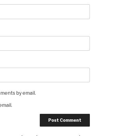
mments by email.
email.