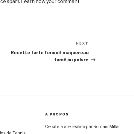
uce spam.
Learn how your comment
NEXT
Next
Post
Recette tarte fenouil-maquereau
fumé au poivre
A PROPOS
Ce site a été réalisé par Romain Miller
ins de Tennis