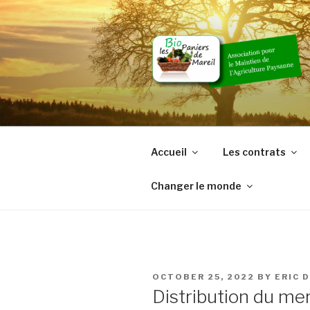
Skip
to
content
Accueil
Les contrats
Changer le monde
POSTED
OCTOBER 25, 2022
BY
ERIC 
ON
Distribution du me