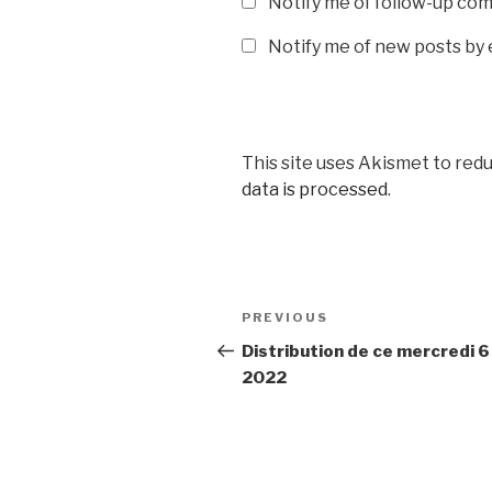
Notify me of follow-up co
Notify me of new posts by 
This site uses Akismet to red
data is processed
.
Post
Previous
PREVIOUS
navigation
Post
Distribution de ce mercredi 6 
2022