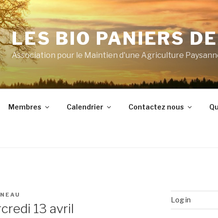
LES BIO PANIERS D
Association pour le Maintien d'une Agriculture Paysan
Membres
Calendrier
Contactez nous
Qu
ANEAU
Log in
credi 13 avril