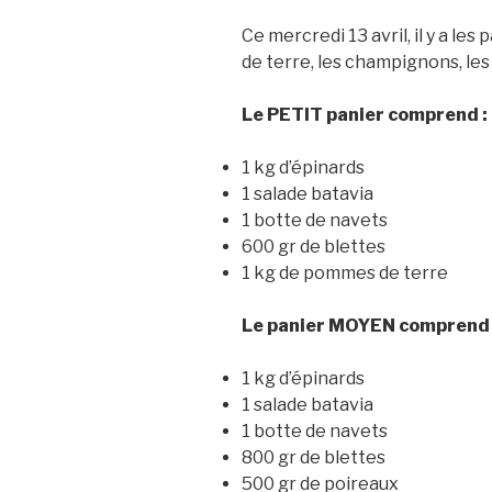
Ce mercredi 13 avril, il y a le
de terre, les champignons, les 
Le PETIT panier comprend :
1 kg d’épinards
1 salade batavia
1 botte de navets
600 gr de blettes
1 kg de pommes de terre
Le panier MOYEN comprend 
1 kg d’épinards
1 salade batavia
1 botte de navets
800 gr de blettes
500 gr de poireaux