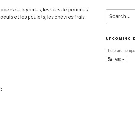
s paniers de légumes, les sacs de pommes
Search
oeufs et les poulets, les chèvres frais.
for:
UPCOMING 
There are no up
Add
: