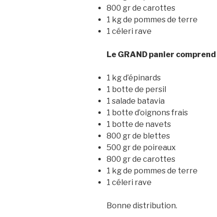
800 gr de carottes
1 kg de pommes de terre
1 céleri rave
Le GRAND panier comprend 
1 kg d’épinards
1 botte de persil
1 salade batavia
1 botte d’oignons frais
1 botte de navets
800 gr de blettes
500 gr de poireaux
800 gr de carottes
1 kg de pommes de terre
1 céleri rave
Bonne distribution.