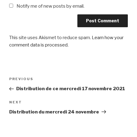
Notify me of new posts by email.
This site uses Akismet to reduce spam.
Learn how your
comment data is processed
.
Post
Previous
PREVIOUS
navigation
Post
Distribution de ce mercredi 17 novembre 2021
Next
NEXT
Post
Distribution du mercredi 24 novembre