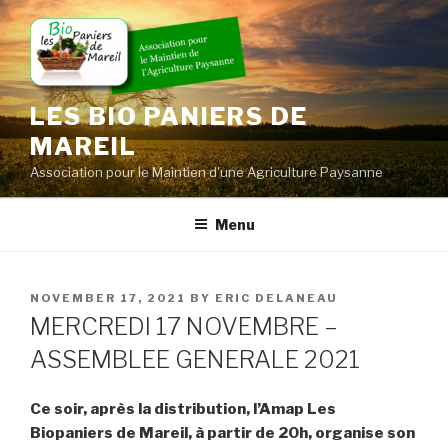
Skip
to
content
LES BIO PANIERS DE
MAREIL
Association pour le Maintien d'une Agriculture Paysanne
Menu
POSTED
NOVEMBER 17, 2021
BY
ERIC DELANEAU
ON
MERCREDI 17 NOVEMBRE –
ASSEMBLEE GENERALE 2021
Ce soir, après la distribution, l’Amap Les
Biopaniers de Mareil, à partir de 20h, organise son