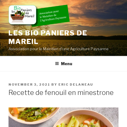
Skip
to
content
LES BIO PANIERS DE
MAREIL
Association pour le Maintien d'une Agriculture Paysanne
Menu
POSTED
NOVEMBER 3, 2021
BY
ERIC DELANEAU
ON
Recette de fenouil en minestrone