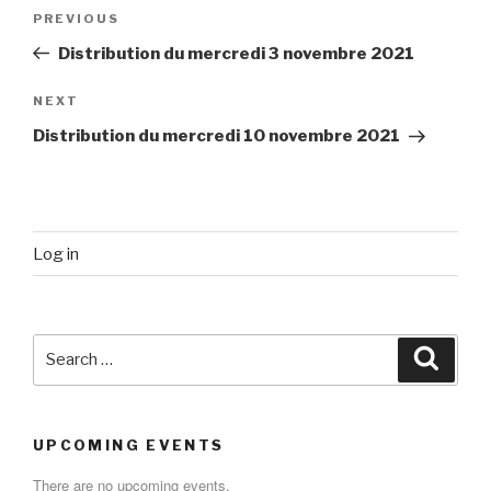
Post
Previous
PREVIOUS
navigation
Post
Distribution du mercredi 3 novembre 2021
Next
NEXT
Post
Distribution du mercredi 10 novembre 2021
Log in
Search
Searc
for:
UPCOMING EVENTS
There are no upcoming events.