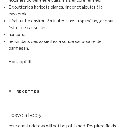
légumes doivent être cuits mais encore fermes.
Egoutter les haricots blancs, rincer et ajouter à la
casserole.
Réchauffer environ 2 minutes sans trop mélanger pour
éviter de casser les
haricots.
Servir dans des assiettes à soupe saupoudré de
parmesan.
Bon appétit
CATEGORIES
RECETTES
Leave a Reply
Your email address will not be published.
Required fields