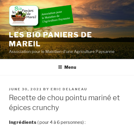
Skip
to
content
LES BIO PANIERS DE
MAREIL
Association pour le Maintien d'une Agriculture Paysanne
Menu
POSTED
JUNE 30, 2021
BY
ERIC DELANEAU
ON
Recette de chou pointu mariné et
épices crunchy
Ingrédients
( pour 4 à 6 personnes) :