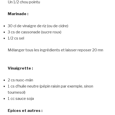
Un 1/2 chou pointu
Marinade :
30 cl de vinaigre de riz (ou de cidre)
3 cs de cassonade (sucre roux)
1/2 cs sel
Mélanger tous les ingrédients et laisser reposer 20 mn
Vinaigrette :
2 cs nuoc-mân
1 cs d’huile neutre (pépin raisin par exemple, sinon
tournesol)
1 cc sauce soja
Epices et autres :