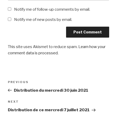
Notify me of follow-up comments by email.
Notify me of new posts by email.
This site uses Akismet to reduce spam.
Learn how your
comment data is processed
.
Post
Previous
PREVIOUS
navigation
Post
Distribution du mercredi 30 juin 2021
Next
NEXT
Post
Distribution de ce mercredi 7 juillet 2021