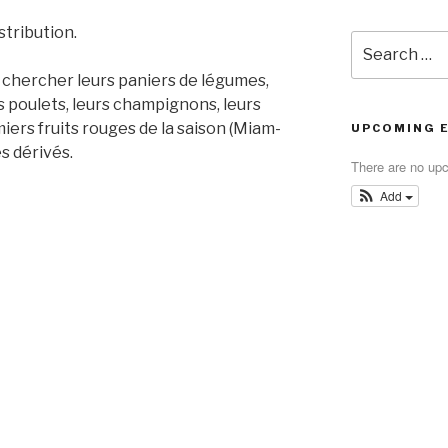
stribution.
Search
for:
 chercher leurs paniers de légumes,
rs poulets, leurs champignons, leurs
ers fruits rouges de la saison (Miam-
UPCOMING 
es dérivés.
There are no up
Add