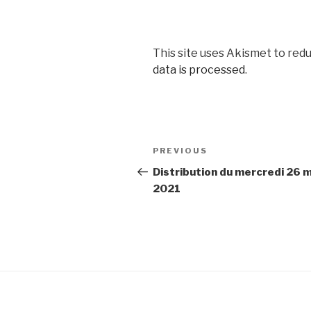
This site uses Akismet to red
data is processed
.
Post
Previous
PREVIOUS
navigation
Post
Distribution du mercredi 26 m
2021