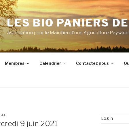
LES BIO PANIERS D
Association pour le Maintien d'une Agriculture Paysan
Membres
Calendrier
Contactez nous
Qu
EAU
Log in
credi 9 juin 2021