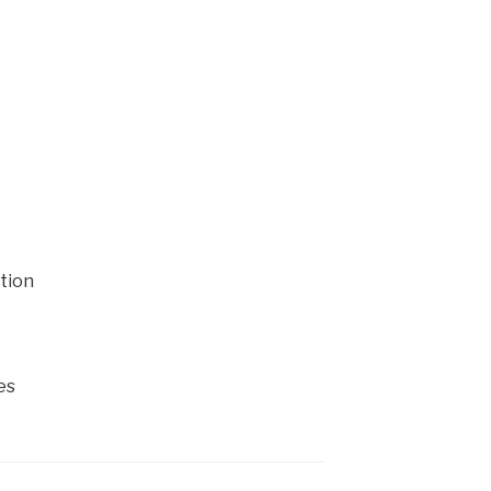
tion
es