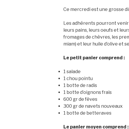
Ce mercredi est une grosse di
Les adhérents pourront venir
leurs pains, leurs oeufs et leu
fromages de chèvres, les premi
miam) et leur huile d’olive et s
Le petit panier comprend :
1 salade
1 chou pointu
1 botte de radis
1 botte d’oignons frais
600 gr de fèves
300 gr de navets nouveaux
1 botte de betteraves
Le panier moyen comprend :