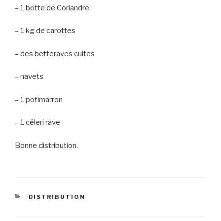
– 1 botte de Coriandre
– 1 kg de carottes
– des betteraves cuites
– navets
– 1 potimarron
– 1 céleri rave
Bonne distribution.
CATEGORIES
DISTRIBUTION