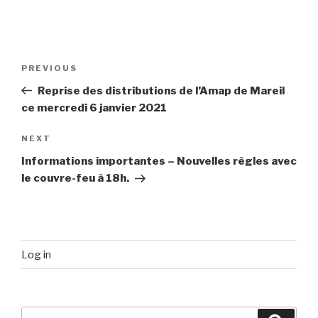
Post
Previous
PREVIOUS
navigation
Post
Reprise des distributions de l’Amap de Mareil
ce mercredi 6 janvier 2021
Next
NEXT
Post
Informations importantes – Nouvelles règles avec
le couvre-feu à 18h.
Log in
Search