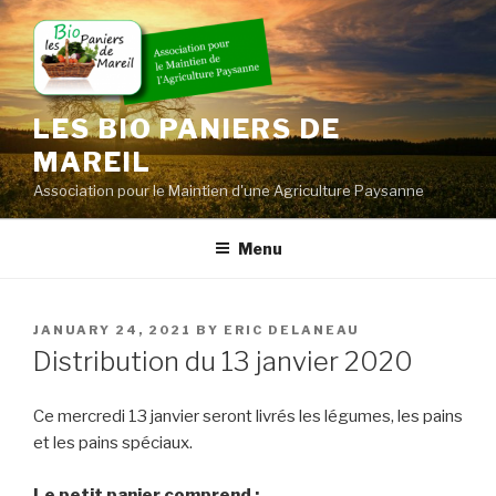
Skip
to
content
LES BIO PANIERS DE
MAREIL
Association pour le Maintien d'une Agriculture Paysanne
Menu
POSTED
JANUARY 24, 2021
BY
ERIC DELANEAU
ON
Distribution du 13 janvier 2020
Ce mercredi 13 janvier seront livrés les légumes, les pains
et les pains spéciaux.
Le petit panier comprend :