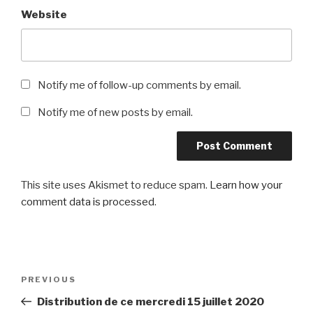
Website
Notify me of follow-up comments by email.
Notify me of new posts by email.
This site uses Akismet to reduce spam.
Learn how your
comment data is processed
.
Post
Previous
PREVIOUS
navigation
Post
Distribution de ce mercredi 15 juillet 2020