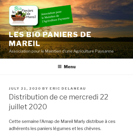
Skip
to
content
LES BIO PANIERS DE
MAREIL
Association pour le Maintien d'une Agriculture Paysanne
Menu
POSTED
JULY 21, 2020
BY
ERIC DELANEAU
ON
Distribution de ce mercredi 22
juillet 2020
Cette semaine l’Amap de Mareil Marly distribue à ces
adhérents les paniers légumes et les chèvres.