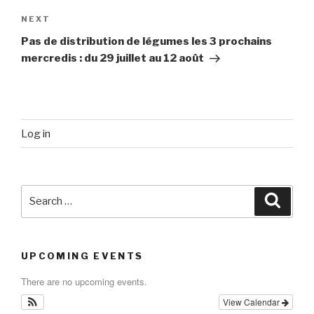
Next
NEXT
Post
Pas de distribution de légumes les 3 prochains
mercredis : du 29 juillet au 12 août
Log in
Search
Searc
for:
UPCOMING EVENTS
There are no upcoming events.
View Calendar