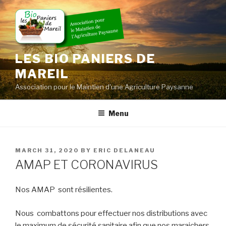
Skip
to
content
LES BIO PANIERS DE
MAREIL
Association pour le Maintien d'une Agriculture Paysanne
Menu
POSTED
MARCH 31, 2020
BY
ERIC DELANEAU
ON
AMAP ET CORONAVIRUS
Nos AMAP sont résilientes.
Nous combattons pour effectuer nos distributions avec
le maximum de sécurité sanitaire afin que nos maraichers,