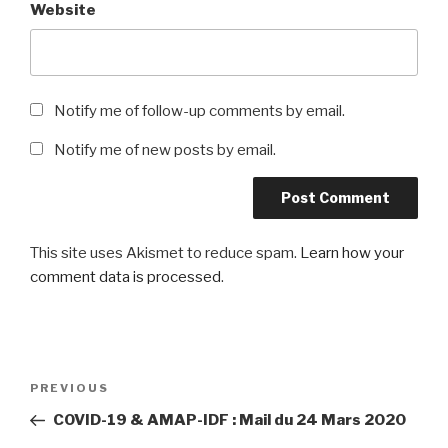
Website
Notify me of follow-up comments by email.
Notify me of new posts by email.
This site uses Akismet to reduce spam.
Learn how your
comment data is processed
.
Post
Previous
PREVIOUS
navigation
Post
COVID-19 & AMAP-IDF : Mail du 24 Mars 2020