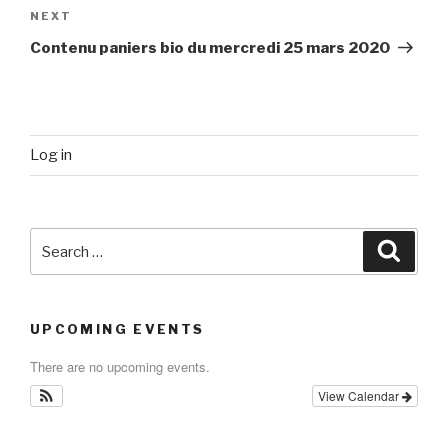
Next
NEXT
Post
Contenu paniers bio du mercredi 25 mars 2020
Log in
Search
Searc
for:
UPCOMING EVENTS
There are no upcoming events.
View Calendar