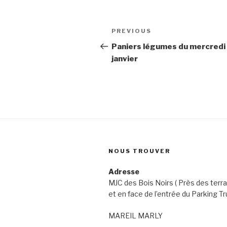
Post
Previous
PREVIOUS
navigation
Post
Paniers légumes du mercredi
janvier
NOUS TROUVER
Adresse
MJC des Bois Noirs ( Près des terra
et en face de l’entrée du Parking Tr
MAREIL MARLY