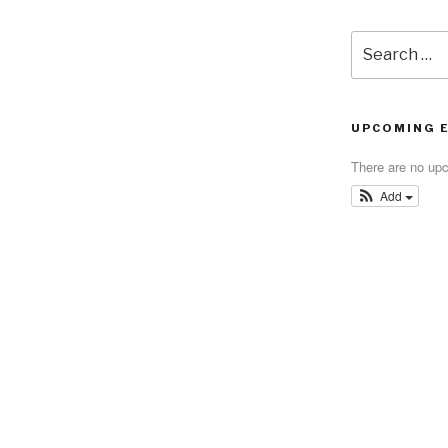
Search
for:
UPCOMING 
There are no up
Add