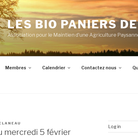
LES BIO PANIERS D
Association pour le Maintien d'une Agriculture Paysan
Membres
Calendrier
Contactez nous
Qu
DELANEAU
Log in
 mercredi 5 février