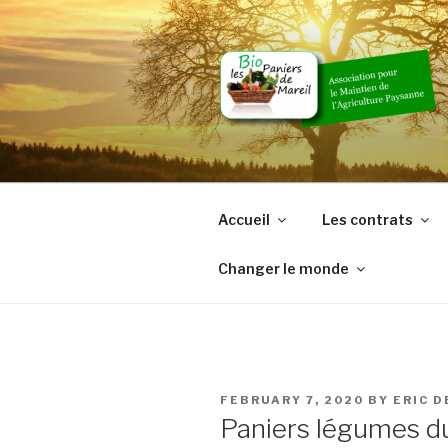
Skip
to
content
Accueil
Les contrats
Changer le monde
POSTED
FEBRUARY 7, 2020
BY
ERIC 
ON
Paniers légumes du