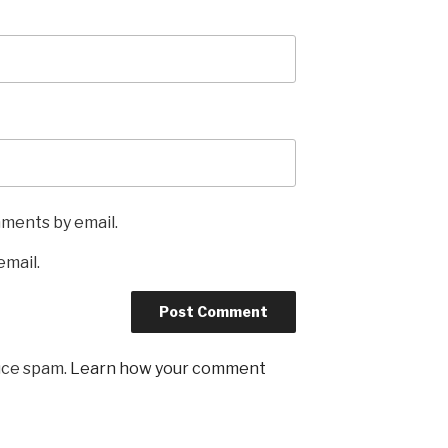
mments by email.
email.
uce spam.
Learn how your comment