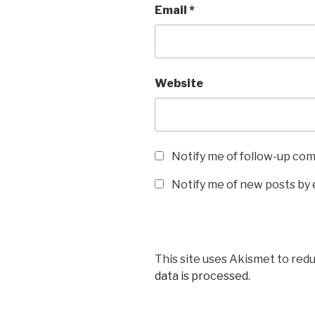
Email
*
Website
Notify me of follow-up co
Notify me of new posts by 
This site uses Akismet to red
data is processed
.