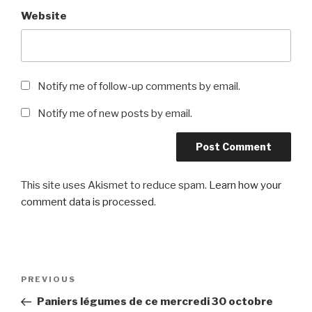
Website
Notify me of follow-up comments by email.
Notify me of new posts by email.
This site uses Akismet to reduce spam.
Learn how your
comment data is processed
.
Post
Previous
PREVIOUS
navigation
Post
Paniers légumes de ce mercredi 30 octobre