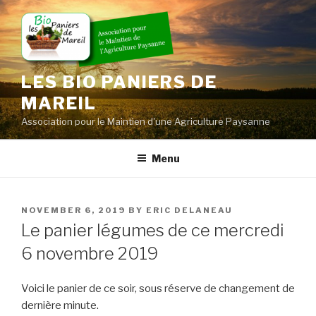
Skip
to
content
LES BIO PANIERS DE
MAREIL
Association pour le Maintien d'une Agriculture Paysanne
Menu
POSTED
NOVEMBER 6, 2019
BY
ERIC DELANEAU
ON
Le panier légumes de ce mercredi
6 novembre 2019
Voici le panier de ce soir, sous réserve de changement de
dernière minute.