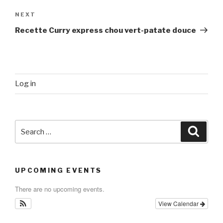
Next
NEXT
Post
Recette Curry express chou vert-patate douce
Log in
Search
Searc
for:
UPCOMING EVENTS
There are no upcoming events.
View Calendar