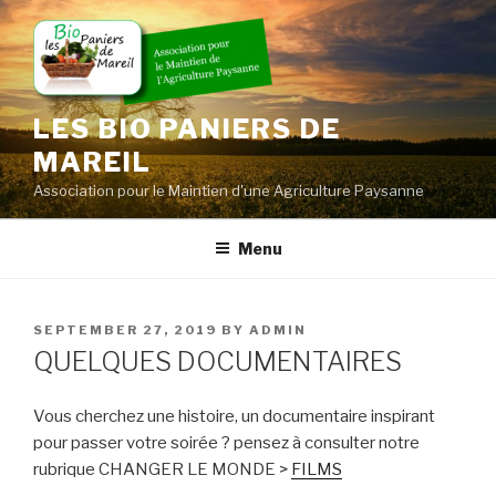
Skip
to
content
LES BIO PANIERS DE
MAREIL
Association pour le Maintien d'une Agriculture Paysanne
Menu
POSTED
SEPTEMBER 27, 2019
BY
ADMIN
ON
QUELQUES DOCUMENTAIRES
Vous cherchez une histoire, un documentaire inspirant
pour passer votre soirée ? pensez à consulter notre
rubrique CHANGER LE MONDE >
FILMS