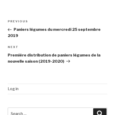
Post
Previous
PREVIOUS
navigation
Post
Paniers légumes du mercredi 25 septembre
2019
Next
NEXT
Post
Première distribution de paniers légumes de la
nouvelle saison (2019-2020)
Log in
Search
Searc