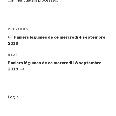
comment data is processed
.
Post
Previous
PREVIOUS
navigation
Post
Paniers légumes de ce mercredi 4 septembre
2019
Next
NEXT
Post
Paniers légumes de ce mercredi 18 septembre
2019
Log in