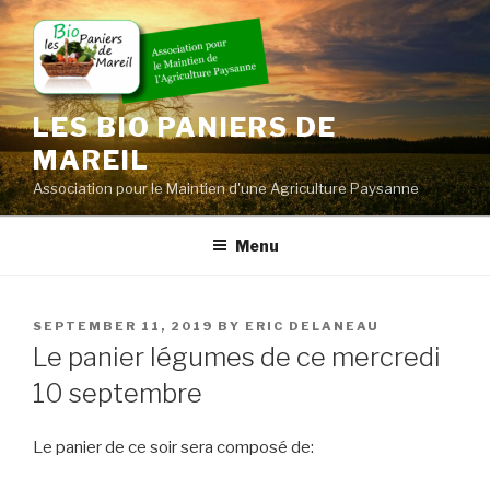
Skip
to
content
LES BIO PANIERS DE
MAREIL
Association pour le Maintien d'une Agriculture Paysanne
Menu
POSTED
SEPTEMBER 11, 2019
BY
ERIC DELANEAU
ON
Le panier légumes de ce mercredi
10 septembre
Le panier de ce soir sera composé de: