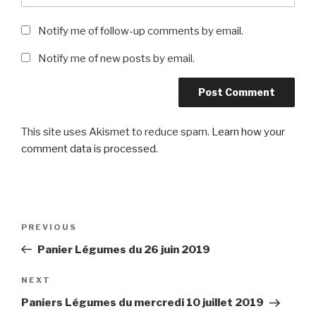
Notify me of follow-up comments by email.
Notify me of new posts by email.
This site uses Akismet to reduce spam.
Learn how your
comment data is processed
.
Post
Previous
PREVIOUS
navigation
Post
Panier Légumes du 26 juin 2019
Next
NEXT
Post
Paniers Légumes du mercredi 10 juillet 2019