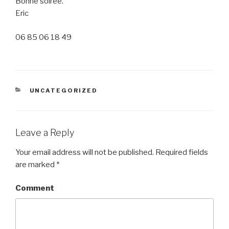
Bonne soirée.
Eric
06 85 06 18 49
CATEGORIES
UNCATEGORIZED
Leave a Reply
Your email address will not be published.
Required fields
are marked
*
Comment