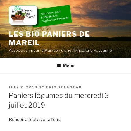
Skip
to
content
LES BIO PANIERS DE
MAREIL
Association pour le Maintien d'une Agriculture Paysanne
Menu
POSTED
JULY 2, 2019
BY
ERIC DELANEAU
ON
Paniers légumes du mercredi 3
juillet 2019
Bonsoir à toutes et à tous,