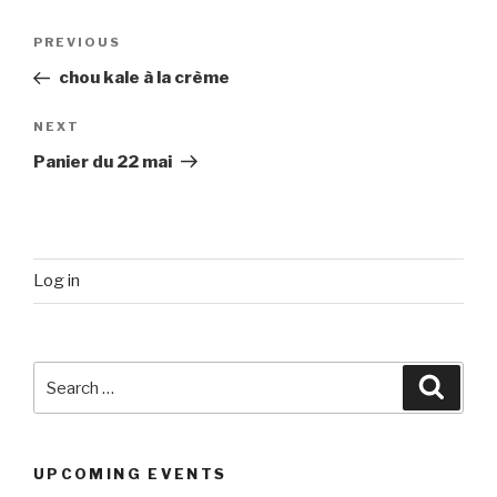
Post
Previous
PREVIOUS
navigation
Post
chou kale à la crème
Next
NEXT
Post
Panier du 22 mai
Log in
Search
Searc
for:
UPCOMING EVENTS