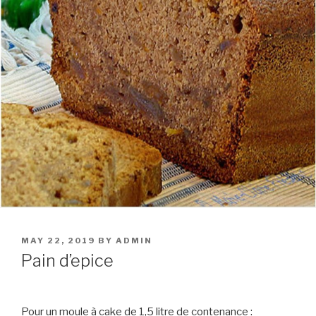
POSTED
MAY 22, 2019
BY
ADMIN
ON
Pain d’epice
Pour un moule à cake de 1,5 litre de contenance :