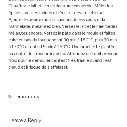
Chauffez le lait et le miel dans une casserole. Mêlez les
épices avec les farines et fécule, la levure, et le sel.
Ajoutez le beurre mou, la cassonade, les œufs et la
marmelade, mélangez bien. Versez le lait et le miel tièdes,
mélangez encore. Versez la pâte dans le moule et faites
cuire en bas du four pendant 30 min à 180°C, puis 30 min
à 170°C et enfin 15 min à 150°C. Une brochette plantée
au centre doit ressortir sèche. Attendez qu’il soit presque
froid pour le démouler car il est très fragile quand il est
chaud et il risque de s’affaisser.
CATEGORIES
RECETTES
Leave a Reply