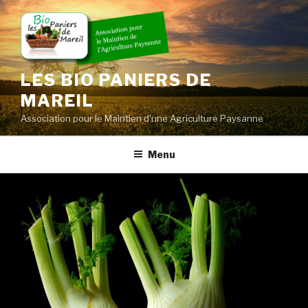
Skip
to
content
LES BIO PANIERS DE
MAREIL
Association pour le Maintien d'une Agriculture Paysanne
Menu