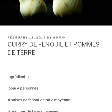
POSTED
FEBRUARY 12, 2019
BY
ADMIN
ON
CURRY DE FENOUIL ET POMMES
DE TERRE
Ingrédients :
(pour 4 personnes)
4 bulbes de fenouil de taille moyenne
4 pommes de terre moyennes