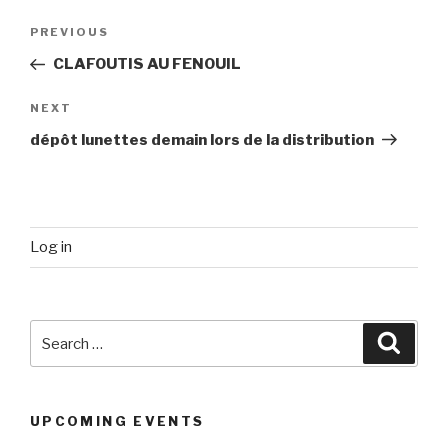
Post
Previous
PREVIOUS
navigation
Post
CLAFOUTIS AU FENOUIL
Next
NEXT
Post
dépôt lunettes demain lors de la distribution
Log in
Search
Searc
for:
UPCOMING EVENTS